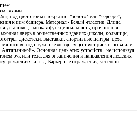
шт, под цвет стойки покрытие -"золото" или "серебро",
ия к ним баннера. Материал - Белый -пластик. Длина
рая установка, высокая функциональность, прочность и
выходная дверь в общественных зданиях (школы, больницы,
отеатры, дискотеки, выставки, спортивные центры, цеха
рийного выхода нужна везде где существует риск взрыва или
Антипаникой». Основная цель этих устройств - не используя
твием рук или тела. для ограничения и направления людских
госучреждениях и. т. д. Барьерные ограждения, успешно