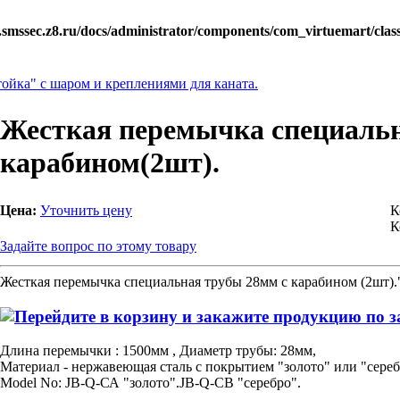
.smssec.z8.ru/docs/administrator/components/com_virtuemart/class
ойка" с шаром и креплениями для каната.
Жесткая перемычка специальн
карабином(2шт).
Цена:
Уточнить цену
К
К
Задайте вопрос по этому товару
Жесткая перемычка специальная трубы 28мм с карабином (2шт)."
Длина перемычки : 1500мм , Диаметр трубы: 28мм,
Материал - нержавеющая сталь с покрытием "золото" или "сереб
Model No: JB-Q-СА "золото".JB-Q-СВ "серебро".