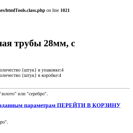
es/htmlTools.class.php
on line
1021
ая трубы 28мм, с
оличество {штук} в упаковке:4
оличество {штук} в коробке:4
золото" или "серебро".
ПЕРЕЙТИ В КОРЗИНУ
ро".