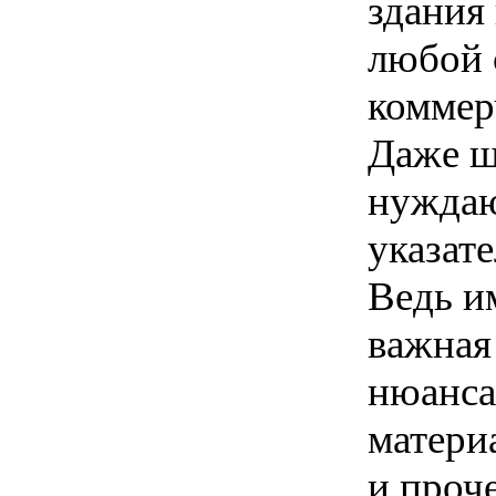
здания
любой 
коммер
Даже ш
нуждаю
указат
Ведь и
важная
нюанса
матери
и проч