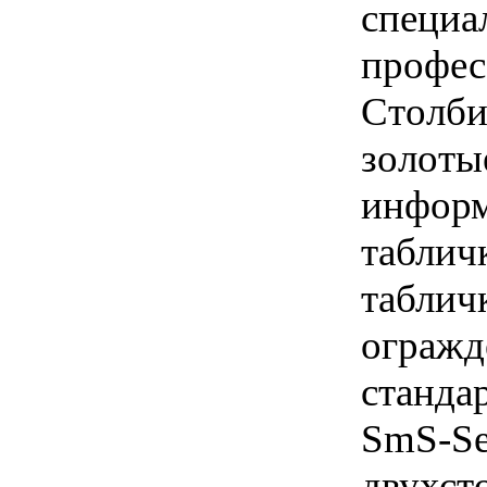
специа
профес
Cтолби
золоты
информ
таблич
таблич
огражд
станда
SmS-Se
двухст