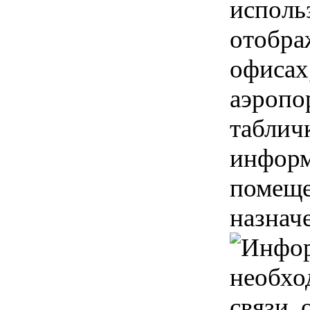
исполь
отобра
офисах
аэропо
таблич
информ
помеще
назнач