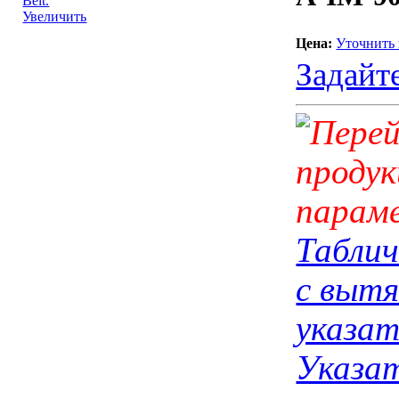
Увеличить
Цена:
Уточнить
Задайт
Таблич
с выт
указат
Указат