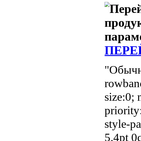
ПЕРЕ
"Обычна
rowband
size:0;
priorit
style-p
5.4pt 0