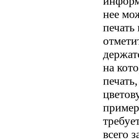
информ
нее мо
печать
отмети
держат
на кот
печать
цветов
примеру
требуе
всего 