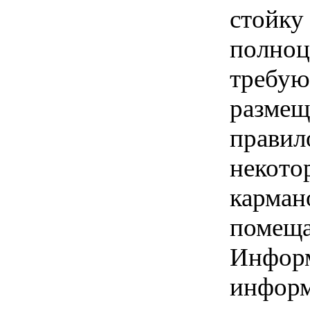
стойку
полноц
требую
размещ
правил
некото
карман
помеща
Информ
информ