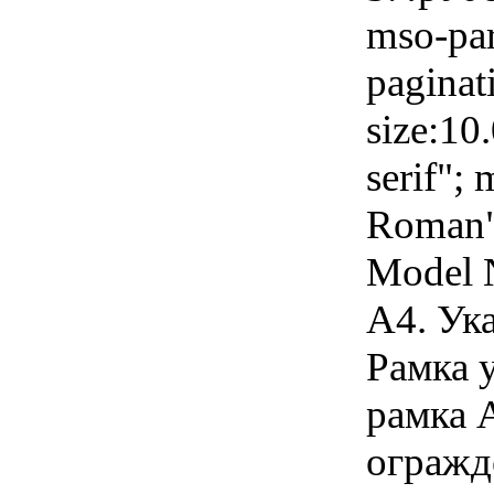
mso-par
paginat
size:10.
serif";
Roman"
Model 
А4. Ука
Рамка 
рамка 
огражд