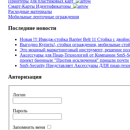
Принтеры для пластиковых карт
Смарт-Карты Идентификаторы
Расходные материалы
Мобильные ленточные ограждения
Последние новости
Новая !!! Имидж-стойка Barrier Belt 11 Стойка с двойно
Выгодно Купить!, стойки ограждения, мобильные стойки
Это мощный маркетинговый инструмент, решение поз
Аксессуары для Пиар-Технологий от Компании SmS-Sec
проект биеннале "Против исключения" пришли почти д
SmS-Security Представляет Аксессуары ДЛЯ пиар-те
Авторизация
Логин
Пароль
Запомнить меня