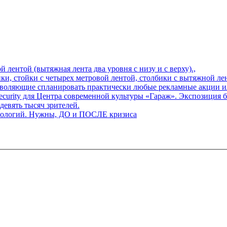
й лентой (вытяжная лента два уровня с низу и с верху).,
, стойки с четырех метровой лентой, столбики с вытяжной лентой
воляющие спланировать практически любые рекламные акции и
urity для Центра современной культуры «Гараж». Экспозиция бь
евять тысяч зрителей.
хнологий. Нужны, ДО и ПОСЛЕ кризиса