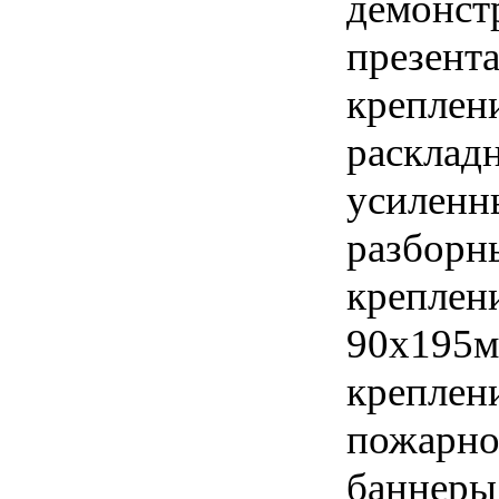
демонст
презент
креплен
раскладн
усиленн
разборн
креплен
90х195м
креплени
пожарно
баннеры 