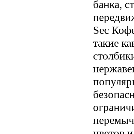
банка, 
передви
Sec Кофе
такие ка
столбик
нержаве
популярн
безопас
огранич
перемыч
цветов 