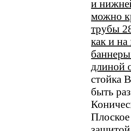
и нижней
можно к
трубы 2
как и на
баннер
ы
длиной 
стойка B
быть ра
Коничес
Плоское 
защитой