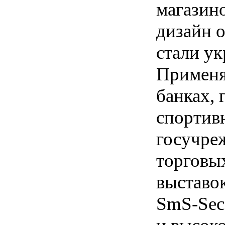
магазин
дизайн 
стали ук
Применя
банках, 
спортив
госучре
торговых
выставок
SmS-Sec