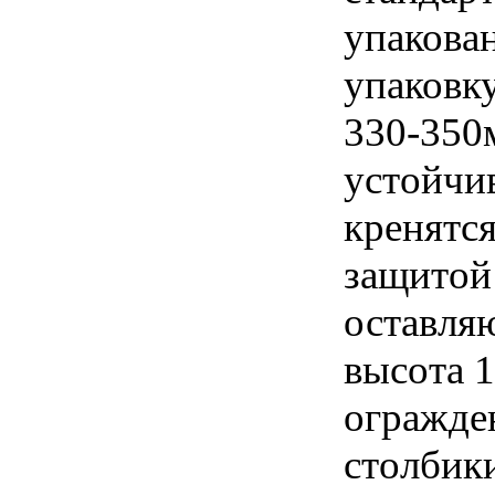
упакова
упаковку
330-350
устойчи
кренятся
защитой
оставляю
высота 
огражде
столбик