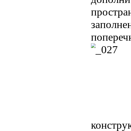
простра
заполне
попереч
констру