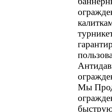
баннерн
огражде
калитка
турнике
гаранти
пользов
Антидав
огражде
Мы Прод
огражде
быструю