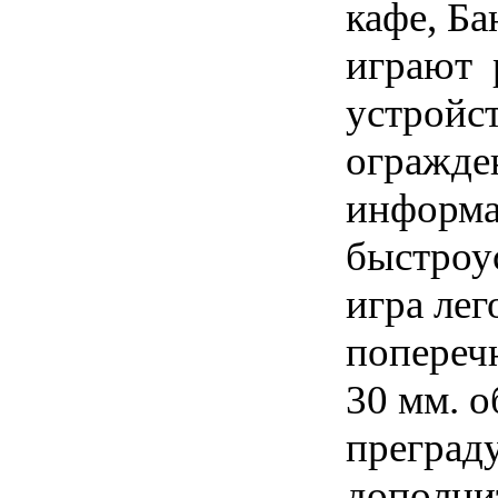
кафе, Б
играют 
устройс
огражде
информа
быстроу
игра лег
попереч
30 мм. 
преград
дополни