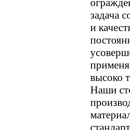
огражде
задача с
и качес
постоян
усоверш
применя
высоко 
Наши ст
произво
материал
стандарт