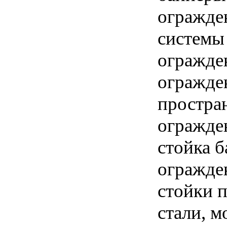
огражде
системы
огражден
огражде
простра
огражде
стойка 
огражден
стойки п
стали, 