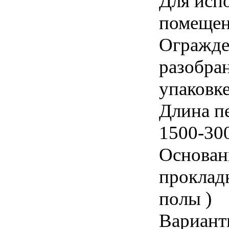
Для исп
помещен
Огражде
разобра
упаковк
Длина п
1500-30
Основан
прокладк
полы )
Вариант