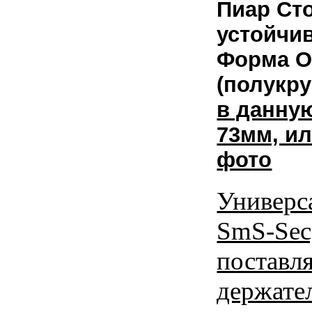
Пиар Ст
устойчив
Форма О
(полукру
в данну
73мм, ил
фото
Универс
SmS-Sec
поставл
держате