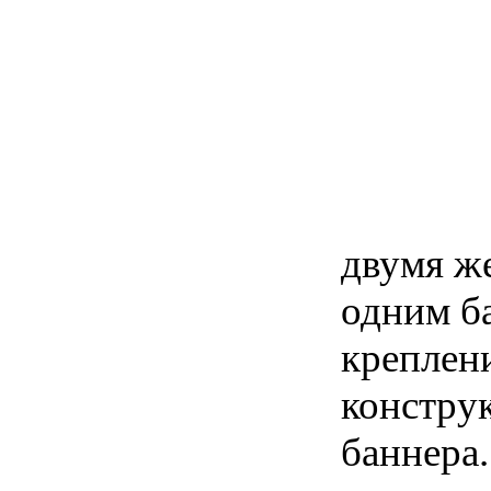
двумя ж
одним б
креплен
констру
баннера