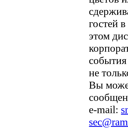
сдержив
гостей 
этом ди
корпора
события
не тольк
Вы може
сообщен
e-mail:
s
sec@ramb