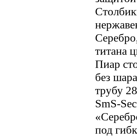
Столбик
нержаве
Серебро
титана
ц
Пиар сто
без шар
трубу 2
SmS-Sec
«Серебр
под гиб