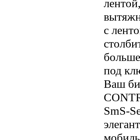
лентой,
вытяжн
с лент
столбит
больше
под кл
Ваш би
CONTROL
SmS-Se
элеган
мобиль