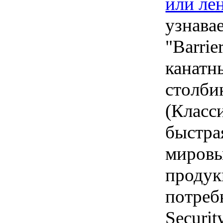
или ле
узнава
"Barri
канатн
столби
(Класс
быстра
мировы
продук
потреб
Securi