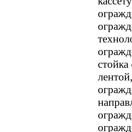
кассет
огражд
огражд
технол
огражд
стойка
лентой
огражд
направ
огражд
огражд