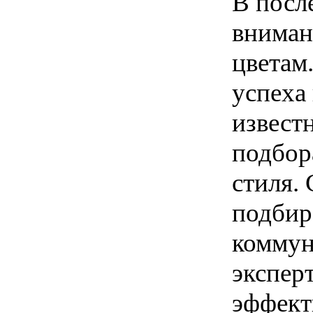
В посл
вниман
цветам
успеха
извест
подбор
стиля.
подбир
коммун
экспер
эффект