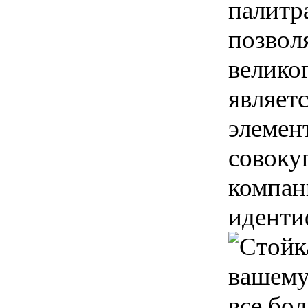
палитр
позвол
велико
являет
элемен
совоку
компан
иденти