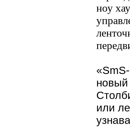
ноу хау
управл
ленточ
передв
«SmS-
новый 
Столб
или л
узнав