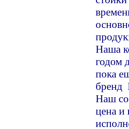
времен
основн
продук
Наша 
годом 
пока е
бренд B
Наш со
цена и
исполн