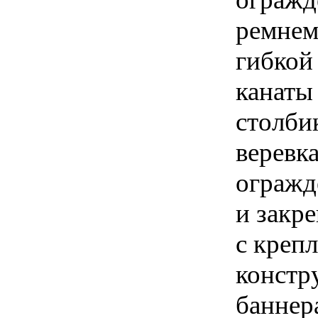
ремнем
гибкой
канаты
столбик
веревк
огражд
и закр
с креп
констр
баннер