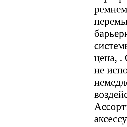
ремнем
перемы
барьер
систем
цена, .
не исп
немедл
воздей
Ассорт
аксесс