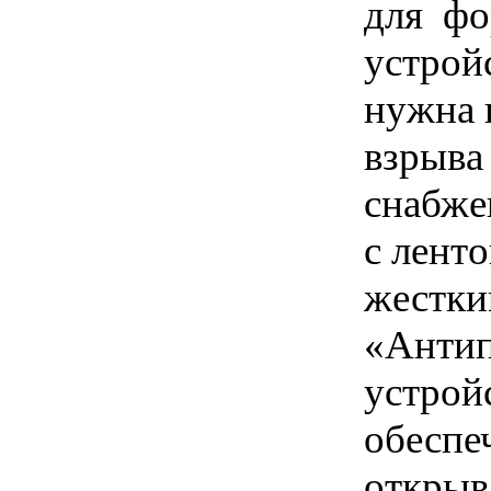
для фо
устрой
нужна в
взрыва
снабже
с лент
жестк
«Антип
устройс
обеспе
открыв