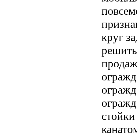
повсем
призна
круг з
решить
продаж
огражд
огражд
огражд
стойки 
канато