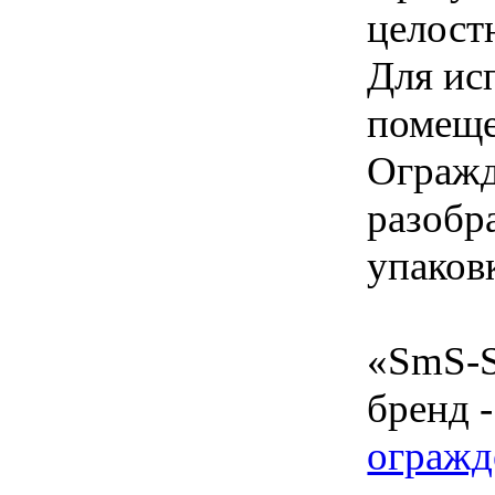
целост
Для ис
помеще
Огражд
разобр
упаков
«SmS-S
бренд 
огражде