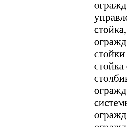
огражд
управл
стойка
огражд
cтойки
cтойка
столби
огражд
систем
огражд
огражд