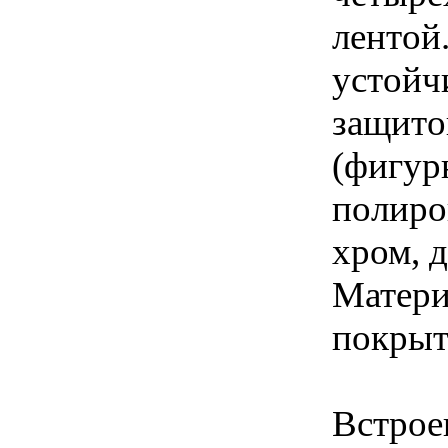
лентой
устойч
защито
(фигур
полиро
хром, 
Матери
покры
Встрое