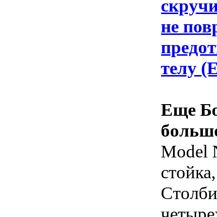
скручи
не пов
предот
телу (
Еще Б
больше
Model 
стойка,
Столби
четыре