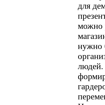
для де
презен
можно 
магазин
нужно 
органи
людей.
формир
гардер
переме