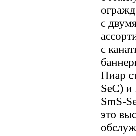
огражд
с двум
ассорт
с кана
баннер
Пиар ст
SeC) и 
SmS-Se
это вы
обслуж