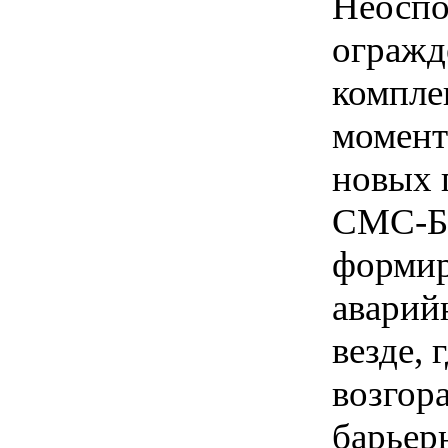
Неоспо
огражд
компле
момент
новых 
СМС-Б
формир
аварий
везде, 
возгор
барьер