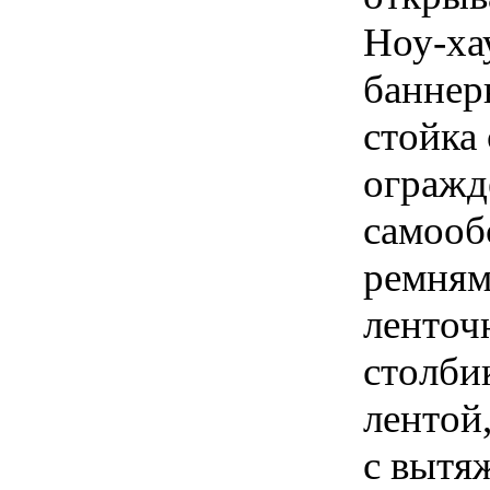
Ноу-ха
баннер
стойка
огражд
самооб
ремням
ленточ
столби
лентой
с вытя