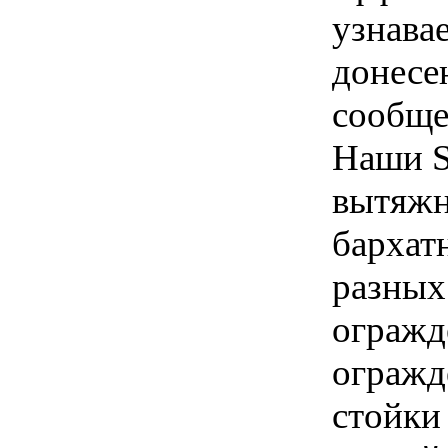
узнава
донесе
сообще
Наши S
вытяжн
бархат
разных
огражд
огражд
стойки