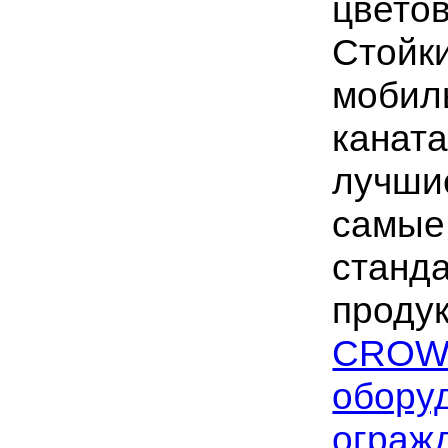
цветов
Стойк
мобил
каната
лучшие
самые
станда
продук
CROW
обору
ограж