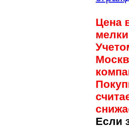
Цена 
мелкий
Учето
Москв
компа
Покуп
счита
снижае
Если з