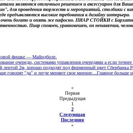
тами являются отличным решением и аксессуаром для Ваше
н", для проведения торжеств и мероприятий, столбики с кан
где предъявляются высокие требования к дизайну интерьера.
 очень богато и опять же пафосно. ПИАР СТОЙКИ с Бархатны
ственностью. Пиар спокоен, уравновешен, он ненавязчив, чело
о новой фишке — Майндболе.
ние очереди, системами управления очередями а если точнее 
 лентой 2м, хорошо подходят под фирменный цвет Сбербанка Р
аще говорят "да" и легче меняют свое мнение....Главное больше 
«
Первая
Предыдущая
1
2
Следующая
Последняя
»