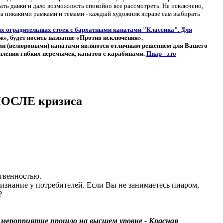
ать давки и дало возможность спокойно все рассмотреть. Не исключено,
на никакими рамками и темами - каждый художник вправе сам выбирать
ых оградительных стоек с бархатными канатами "Классика".
Для
ж», будет носить название «Против исключения».
и (велюровыми) канатами являются отличным решением для Вашего
епления гибких перемычек, канатов с карабинами.
Пиар - это
 ПОСЛЕ кризиса
ственностью.
ризнание у потребителей. Если Вы не занимаетесь пиаром,
?
 мероприятие прошло на высшем уровне - Красная