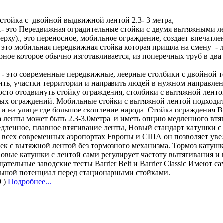
стойка с двойной выдвижной лентой 2.3- 3 метра,
 11- это Передвижная оградительные стойки c двумя вытяжными 
 верху)., это переносное, мобильное ограждение, создает впечат
11 это мобильная передвижная стойка которая пришла на смену -
ное которое обычно изготавливается, из поперечных труб в два 
1 - это современные передвижные, леерные столбики с двойной т
ить, участки территории и направить людей в нужном направлен
осто отодвинуть стойку ограждения, столбики с вытяжной ленто
ых ограждений. Мобильные стойки с вытяжной лентой подходит 
и на улице где большое скопление народа. Стойка ограждения Ba
а ленты может быть 2.3-3.0метра, и иметь опцию медленного втя
едленное, плавное втягивание ленты, Новый стандарт катушки с
во всех современных аэропортах Европы и США он позволяет уве
ек с вытяжной лентой без тормозного механизма. Тормоз катушк
овые катушки с лентой сами регулирует частоту вытягивания и в
ельные заводские тесты Barrier Belt и Barrier Classic Имеют сам
льшой потенциал перед стационарными стойками.
9 )
Подробнее...