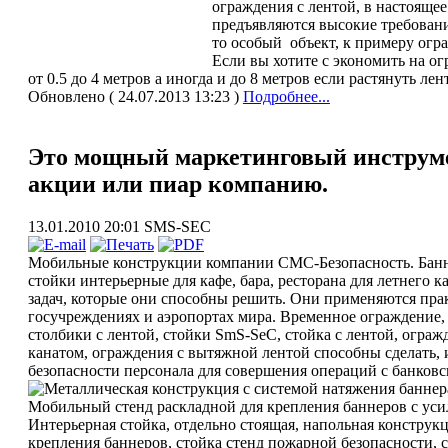
ограждения с лентой, в настояще
предъявляются высокие требовани
то особый объект, к примеру огр
Если вы хотите с экономить на о
от 0.5 до 4 метров а иногда и до 8 метров если растянуть ле
Обновлено ( 24.07.2013 13:23 )
Подробнее...
Это мощный маркетинговый инструме
акции или пиар компанию.
13.01.2010 20:01
SMS-SEC
Мобильные конструкции компании СМС-Безопасность. Банне
стойки интерьерные для кафе, бара, ресторана для летнего
задач, которые они способны решить. Они применяются прак
госучреждениях и аэропортах мира. Временное ограждение,
столбики с лентой, стойки SmS-SeC, стойка с лентой, ограж
канатом, ограждения с вытяжной лентой способны сделать, 
безопасности персонала для совершения операций с банков
Интерьерная стойка, отдельно стоящая, напольная конструк
крепления баннеров, стойка стенд пожарной безопасности, 