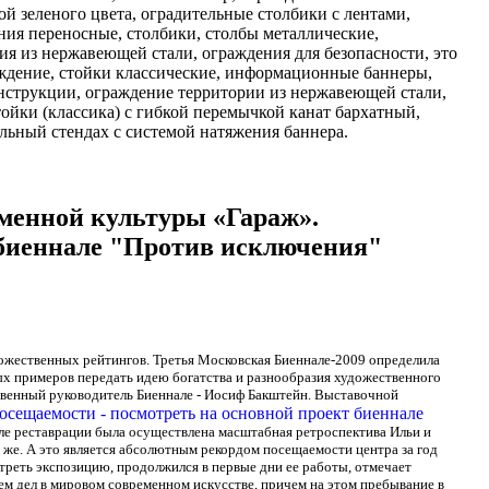
ой зеленого цвета, оградительные столбики с лентами,
ния переносные, столбики, столбы металлические,
ия из нержавеющей стали, ограждения для безопасности, это
ждение, стойки классические, информационные баннеры,
онструкции, ограждение территории из нержавеющей стали,
ойки (классика) с гибкой перемычкой канат бархатный,
ьный стендах с системой натяжения баннера.
еменной культуры «Гараж».
т биеннале "Против исключения"
ожественных рейтингов. Третья Московская Биеннале-2009 определила
ных примеров передать идею богатства и разнообразия художественного
твенный руководитель Биеннале - Иосиф Бакштейн.
Выставочной
сле реставрации была осуществлена масштабная ретроспектива Ильи и
о же. А это является абсолютным рекордом посещаемости центра за год
отреть экспозицию, продолжился в первые дни ее работы, отмечает
ем дел в мировом современном искусстве, причем на этом пребывание в