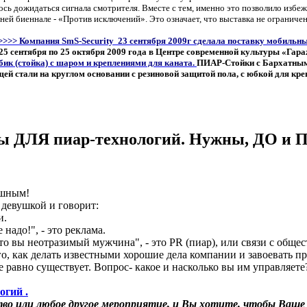
сь дожидаться сигнала смотрителя. Вместе с тем, именно это позволило избеж
ней биеннале - «Против исключений». Это означает, что выставка не ограниче
>>>> Компания SmS-Security 23 сентября 2009г сделала поставку мобильн
 25 сентября по 25 октября 2009 года в Центре современной культуры «Гара
ик (стойка) с шаром и креплениями для каната.
ПИАР-Стойки с Бархатным
ей стали на круглом основании с резиновой защитой пола, с юбкой для кр
ары ДЛЯ пиар-технологий. Нужны, ДО и
ешным!
с девушкой и говорит:
и.
 надо!", - это реклама.
что вы неотразимый мужчина", - это PR (пиар), или связи с обще
го, как делать известными хорошие дела компании и завоевать п
е равно существует. Вопрос- какое и насколько вы им управляете
огий .
тво или любое другое мероприятие, и Вы хотите, чтобы Ваше