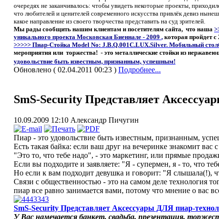
очередях не заканчивалось: чтобы увидеть некоторые проекты, приходило
что любителей и ценителей современного искусства привлёк девиз нынеш
какое направление из своего творчества представить на суд зрителей.
Мы рады сообщить нашим клиентам и посетителям сайта, что наша
>
уникального проекта Московская Биеннале - 2009
,
которая пройдет с
>>>>> Пиар-Стойка Model No: J.B.Q.001С.LUX.Silver. Мобильный столб
мероприятия или торжества! - это металлические стойки из нержавеющ
удовольствие быть
известным, признанным, успешным!
Обновлено ( 02.04.2011 00:23 )
Подробнее...
SmS-Security Представляет Аксессу
10.09.2009 12:10
Александр Пичугин
Пиар - это удовольствие быть известным, признанным, усп
Есть такая байка: если ваш друг на вечеринке знакомит вас 
"Это то, что тебе надо", - это маркетинг, или прямые продаж
Если вы подходите и заявляете: "Я - супермен, я - то, что тебе
Но если к вам подходит девушка и говорит: "Я слышала(!), 
Связи с общественностью - это на самом деле технология то
пиар все равно занимается вами, потому что мнение о вас вс
SmS-Security Представляет Аксессуары ДЛЯ пиар-технол
У Вас намечается банкет, свадьба, презентация, торжес