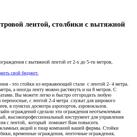
етровой лентой, столбики с вытяжной
граждения с вытяжной лентой от 2-х до 5-ти метров,
омить свой бюджет.
ия - это стойки из нержавеющий стали с лентой 2- 4 метра.
тра, а иногда ленту можно растянуть и на 8 метров. С
атами. Вы можете легко и быстро отгородить любую
 переносные, с лентой 2-4 метра служат для широкого
ев, в пунктах досмотра аэропортов, аэровокзалов.
дизайн ограждений сделали эти ограждения неотъемлемым
бный, высокопрофессиональный инструмент для управления
ния с лентой, который поможет Вам повысить
 рекламных акций и пиар компаний вашей фирмы. Стойки
лбики, временные ограждения, ленточные ограждения,