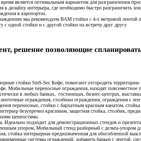
е время является оптимальным вариантом для разграничения про
я к дизайну интерьера, где необходимо быстро разграничить зо
аждения в аэропортах.
граждениях мы рекомендуем ВАМ стойки с 4-х метровой лентой 
нту с одной стойки и с другой стойки на встречу друг другу
нт, решение позволяющие спланироват
рные стойки SmS-Sec Кофе, помогают отгородить территорию 
 кафе. Мобильные переносные ограждения, находят повсеместное
тически в любых банках, гостиницах, бизнес-центрах, выставка
 ленточные ограждения, столбики ограждения, ограждения с лен
дения переносные, стойки с бархатным красным канатом, стойка 
интерьер безупречно красивым, защитная стойка, столбик, пред
скими ценностями.
ция, стойка интерьерная предназначенная для обособленной вык
современные системы ограждений, добавить барьер c лентой, си