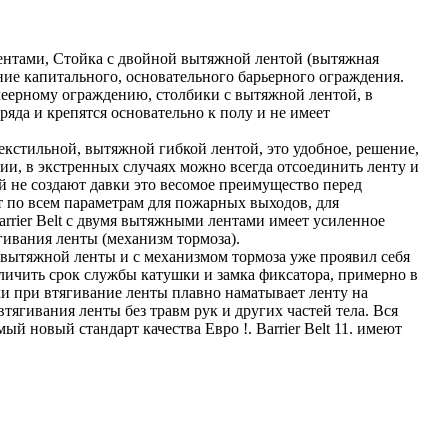
лентами, Стойка с двойной вытяжной лентой (вытяжная
ление капитального, основательного барьерного ограждения.
 леерному ограждению, столбики с вытяжной лентой, в
ряда и крепятся основательно к полу и не имеет
екстильной, вытяжной гибкой лентой, это удобное, решение,
ии, в экстренных случаях можно всегда отсоединить ленту и
й не создают давки это весомое преимущество перед
по всем параметрам для пожарных выходов, для
rrier Belt с двумя вытяжными лентами имеет усиленное
гивания ленты (механизм тормоза).
 вытяжной ленты и с механизмом тормоза уже проявил себя
личить срок службы катушки и замка фиксатора, примерно в
и при втягивание ленты плавно наматывает ленту на
тягивания ленты без травм рук и других частей тела. Вся
ый новый стандарт качества Евро !. Barrier Belt 11. имеют