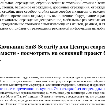
бильное, ограждение, ограничительные столбики, стойки c лент
, стойки, барьерное ограждение, дорожные ограждения, огражде
столбик цвет серебро, стойка кафе серебро с канатом, огражден
ойство временного ограждения, выставочное оборудование огра
а с канатом, ограждение декоративное, мобильные рекламные к
Оградительные столбики с вытягивающейся лентой, ремнем, и ст
тельную прибыль от размещения рекламной информации на мобил
Компании SmS-Security для Центра совр
емости - посмотреть на основной проек
.
оект знаменитых художников, чьи имена входят в первую десятку мировых худ
Но не в этом суть, главное в том, чтобы посредством различных и многообраз
ирована Министерством Культуры Российской Федерации. Комиссар и художес
й автобусный гараж (архитектор К. Мельников), где в сентябре 2008 года по
в субботу в "Гараж" пришли 4,5 тысячи человек, в воскресенье - почти стольк
5 сентября , когда даже не все приглашенные журналисты и гости смогли осм
ора "Гаража" стояли желающие проникнуть внутрь и ознакомиться с положени