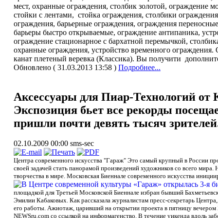
мест, охранные ограждения, столбик золотой, ограждение мо
стойки с лентами, стойка ограждения, столбики ограждения
ограждения, барьерные ограждения, ограждения переносные, 
барьеры быстро открываемые, ограждение антипаника, устр
ограждение стационарное с бархатной перемычкой, столбик
охранные ограждения, устройство временного ограждения. 
канат плетеный веревка (Классика). Вы получити дополни
Обновлено ( 31.03.2013 13:58 )
Подробнее...
Аксессуары для Пиар-Технологий от 
Экспозиция бьет все рекорды посеща
пришли почти девять тысяч зрителей
02.10.2009 00:00
sms-sec
Центра современного искусства "Гараж" Это самый крупный в России пр
своей задачей стать панорамой произведений художников со всего мира. 
творчества в мире. Московская Биеннале современного искусства иници
площадкой для Третьей Московской Биеннале избран бывший Бахметьевски
Эмилии Кабаковых. Как рассказала журналистам пресс-секретарь Центра, 
его работы. Ажиотаж, царивший на открытии проекта в пятницу вечером 2
NEWSru.com со ссылкой на информагенство. В течение уикенда вдоль заб