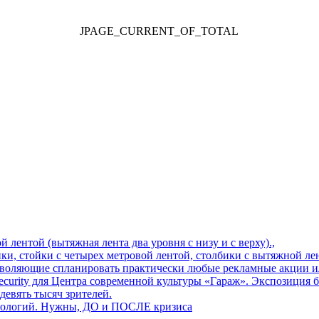
JPAGE_CURRENT_OF_TOTAL
й лентой (вытяжная лента два уровня с низу и с верху).,
, стойки с четырех метровой лентой, столбики с вытяжной лентой
воляющие спланировать практически любые рекламные акции и
urity для Центра современной культуры «Гараж». Экспозиция бь
евять тысяч зрителей.
хнологий. Нужны, ДО и ПОСЛЕ кризиса