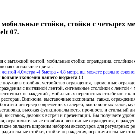
 мобильные стойки, стойки с четырех м
lt 07.
 с вытяжной лентой, мобильные стойки ограждения, столбики о
ключая сигнальные цвета .
 лентой 4,0метра -4,5метра - 4,8 метра вы можете реально сэкон
м больше экономия вашего бюджета
!!!
ноу-хау в столбик, устройство ограждения, временные огражден
раждения с вытяжной лентой, сигнальные столбики с лентой 4 ме
ленточных ограждений , мобильных переносных столбиков с кан
ресторан, Вип-зона, выставочные экспонаты, также, ограждения
богатый интерьер современных галерей, выставочных залов, музе
 установка, высокая функциональность, прочность и стильный 
, выставок, деловых встреч и презентаций. Вы получаете удо
ия, ограничительные столбики, ленточные ограждения, огражде
 также овладеть широким набором аксессуаров для регулярных
градительные стойки, стойки ограждения, ограничительные сто