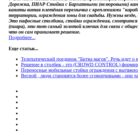
Дорожка, ПИАР Стойки с Бархатными (велюровыми) кана
канаты витая плетёная перемычка с креплениями "караби
территории, ограждения зоны для свадьбы. Нужны везде, 
Это пафосные столбики, стойки ограждения, смотрится
(пиара), это тот самый золотой ключик для связи с обще
что он сам принимает решение.
Подробнее...
Еще статьи...
Телепатический поединок "Битва магов". Речь идет 
Решение в столбик - это (CROWD CONTROL) формирова
Переносные мобильные стойки ограждения с вытяжной
Весной , люди становятся более сговорчивыми - они ч