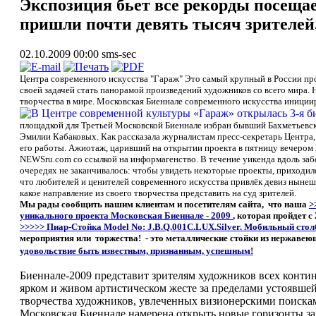
Экспозиция бьет все рекорды посеща
пришли почти девять тысяч зрителей
02.10.2009 00:00
sms-sec
Центра современного искусства "Гараж" Это самый крупный в России пр
своей задачей стать панорамой произведений художников со всего мира. 
творчества в мире. Московская Биеннале современного искусства иници
площадкой для Третьей Московской Биеннале избран бывший Бахметьевски
Эмилии Кабаковых. Как рассказала журналистам пресс-секретарь Центра, 
его работы. Ажиотаж, царивший на открытии проекта в пятницу вечером 2
NEWSru.com со ссылкой на информагенство. В течение уикенда вдоль заб
очередях не заканчивалось: чтобы увидеть некоторые проекты, приходило
что любителей и ценителей современного искусства привлёк девиз нынеш
какое направление из своего творчества представить на суд зрителей.
Мы рады сообщить нашим клиентам и посетителям сайта, что наша
>
уникального проекта Московская Биеннале - 2009
,
которая пройдет с
>>>>> Пиар-Стойка Model No: J.B.Q.001С.LUX.Silver. Мобильный столб
мероприятия или торжества! - это металлические стойки из нержавеющ
удовольствие быть
известным, признанным, успешным!
Биеннале-2009 представит зрителям художников всех контине
ярком и живом артистическом жесте за пределами устоявше
творчества художников, увлеченных визионерскими поискам
Московская Биеннале намерена открыть новые горизонты за