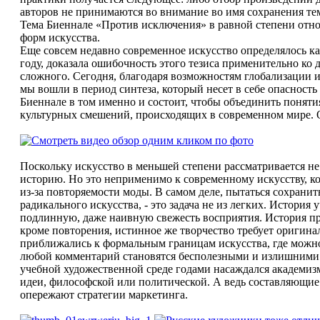
авторов не принимаются во внимание во имя сохранения те
Тема Биеннале «Против исключения» в равной степени относ
форм искусства.
Еще совсем недавно современное искусство определялось к
году, доказала ошибочность этого тезиса применительно ко
сложного. Сегодня, благодаря возможностям глобализации и 
мы вошли в период синтеза, который несет в себе опасност
Биеннале в том именно и состоит, чтобы объединить понят
культурных смешений, происходящих в современном мире. 
Поскольку искусство в меньшей степени рассматривается не
историю. Но это неприменимо к современному искусству, ко
из-за повторяемости моды. В самом деле, пытаться сохранит
радикального искусства, - это задача не из легких. История
подлинную, даже наивную свежесть восприятия. История пр
кроме повторения, истинное же творчество требует оригинал
приближались к формальным границам искусства, где можно
любой комментарий становятся бесполезными и излишними. Н
учебной художественной среде годами насаждался академизм
идеи, философской или политической. А ведь составляющие 
опережают стратегии маркетинга.