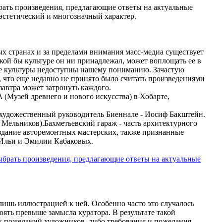
ать произведения, предлагающие ответы на актуальные
 эстетический и многозначный характер.
ных странах и за пределами внимания масс-медиа существует
кой бы культуре он ни принадлежал, может воплощать ее в
гие культуры недоступны нашему пониманию. Зачастую
 что еще недавно не принято было считать произведениями
 завтра может затронуть каждого.
(Музей древнего и нового искусства) в Хобарте,
художественный руководитель Биеннале - Иосиф Бакштейн.
Мельников).Бахметьевский гараж - часть архитектурного
 здание авторемонтных мастерских, также признанные
а Ильи и Эмилии Кабаковых.
 лишь иллюстрацией к ней. Особенно часто это случалось
оять превыше замысла куратора. В результате такой
ых пожеланий художников, либо требования и пожелания