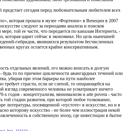
ый предстает сегодня перед любознательным любителем всех
по», которая прошла в музее «Фортюни» в Венеции в 2007
 искусстве следуют за периодами анализа и поисков
ере, той ее части, что передается по каналам Интернета, -
и, которая царит сейчас в экономике. Но цель нынешней
ведений-гибридов, явившихся результатом бесчисленных
енных кругах остается крайне консервативным.
ность отдельных явлений, его можно вписать в долгую
 - будь то по причине цикличности авангардных течений или
тва, убирая при этом барьеры на пути наиболее
во требует страсти, если не слепой, то опирающейся на
й взгляд современного человека не усматривает ничего
-х годов - концептуализм, минимализм и arte povera - часто
 той стадии развития, при которой любое толкование,
ре литературы, посвященной «пустоте» в искусстве, но и в
асно которому искусство - не более чем иллюстрация некой
овлеченность в собственную эпоху, где инвестиции в бытие