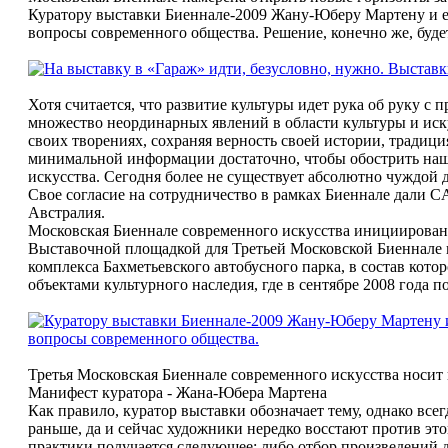
Куратору выставки Биеннале-2009 Жану-Юберу Мартену и е
вопросы современного общества. Решение, конечно же, буде
Хотя считается, что развитие культуры идет рука об руку с 
множество неординарных явлений в области культуры и иску
своих творениях, сохраняя верность своей истории, тради
минимальной информации достаточно, чтобы обострить нашу
искусства. Сегодня более не существует абсолютно чуждой дл
Свое согласие на сотрудничество в рамках Биеннале дали 
Австралия.
Московская Биеннале современного искусства инициирован
Выставочной площадкой для Третьей Московской Биеннале и
комплекса Бахметьевского автобусного парка, в состав кот
объектами культурного наследия, где в сентябре 2008 года
Третья Московская Биеннале современного искусства носит
Манифест куратора - Жана-Юбера Мартена
Как правило, куратор выставки обозначает тему, однако все
раньше, да и сейчас художники нередко восстают против это
практики получается следующее: либо отбор произведений 