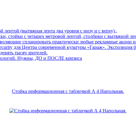
й лентой (вытяжная лента два уровня с низу и с верху).,
, стойки с четырех метровой лентой, столбики с вытяжной лентой
воляющие спланировать практически любые рекламные акции и
urity для Центра современной культуры «Гараж». Экспозиция бь
евять тысяч зрителей.
хнологий. Нужны, ДО и ПОСЛЕ кризиса
Стойка информационная с табличкой А 4 Напольная.