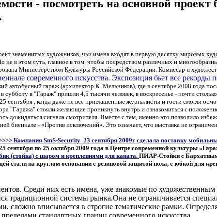
емости - посмотреть на основной проек
.
оект знаменитых художников, чьи имена входят в первую десятку мировых худ
Но не в этом суть, главное в том, чтобы посредством различных и многообраз
ирована Министерством Культуры Российской Федерации. Комиссар и художес
й автобусный гараж (архитектор К. Мельников), где в сентябре 2008 года по
в субботу в "Гараж" пришли 4,5 тысячи человек, в воскресенье - почти стольк
5 сентября , когда даже не все приглашенные журналисты и гости смогли осм
ора "Гаража" стояли желающие проникнуть внутрь и ознакомиться с положени
сь дожидаться сигнала смотрителя. Вместе с тем, именно это позволило избеж
ней биеннале - «Против исключений». Это означает, что выставка не ограниче
>>>> Компания SmS-Security 23 сентября 2009г сделала поставку мобильн
 25 сентября по 25 октября 2009 года в Центре современной культуры «Гара
ик (стойка) с шаром и креплениями для каната.
ПИАР-Стойки с Бархатным
ей стали на круглом основании с резиновой защитой пола, с юбкой для кр
нтов. Среди них есть имена, уже знакомые по художественным г
йся традиционной системы рынка.Она не ограничивается специал
и, сложно вписывается в строгие тематические рамки. Определ
 пределами стандартных границ современного искусства.