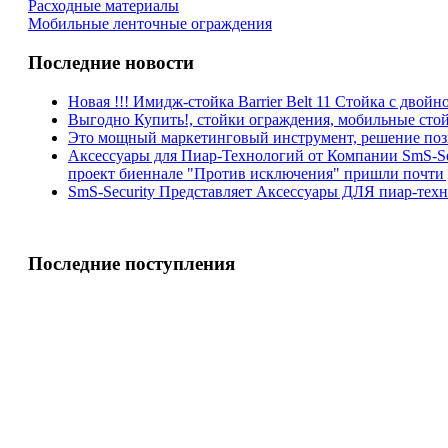
Расходные материалы
Мобильные ленточные ограждения
Последние новости
Новая !!! Имидж-стойка Barrier Belt 11 Стойка с двойно
Выгодно Купить!, стойки ограждения, мобильные стойки
Это мощный маркетинговый инструмент, решение поз
Аксессуары для Пиар-Технологий от Компании SmS-Sec
проект биеннале "Против исключения" пришли почти д
SmS-Security Представляет Аксессуары ДЛЯ пиар-те
Последние поступления