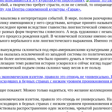
буквализма в интерпретации событий. В мире, полном разочарова
блику имеющимися у него средствами, которые принято называт
последнее время вследствие главенства лингвистической семиол
у разных форм творчества словесного. А ведь художники с неза
ного процесса рождения идей. В человеческой психике именно он
ельного вербального или лингвистического выражения. Именно э
и вынуждены склониться под евро-американскими культурными д
ана оказалась исключенной из западной системы по политическим
более интенсивно, чем было принято думать в течение долгого
лизации темп развития истории ускорился и сейчас взгляд падае
номический подъем снова склонил чашу весов в ее пользу.
щее покажет. Можно только надеяться, что желание коллекциони
экономическим взлетом, правило это отнюдь не универсально. 
сходящих в бедных странах с низким уровнем проникновения и 
бствовала распространению идеи экзотизма, чреватой различного