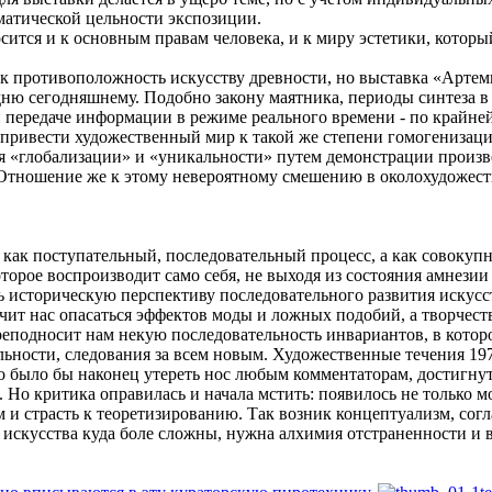
матической цельности экспозиции.
ится и к основным правам человека, и к миру эстетики, котор
ак противоположность искусству древности, но выставка «Артем
 дню сегодняшнему. Подобно закону маятника, периоды синтеза в
передаче информации в режиме реального времени - по крайней м
ь привести художественный мир к такой же степени гомогенизаци
ия «глобализации» и «уникальности» путем демонстрации произ
Отношение же к этому невероятному смешению в околохудожеств
 как поступательный, последовательный процесс, а как совокуп
торое воспроизводит само себя, не выходя из состояния амнезии
ь историческую перспективу последовательного развития искусс
 учит нас опасаться эффектов моды и ложных подобий, а творчест
еподносит нам некую последовательность инвариантов, в которо
ьности, следования за всем новым. Художественные течения 1970
 было бы наконец утереть нос любым комментаторам, достигнуть
о критика оправилась и начала мстить: появилось не только мо
 и страсть к теоретизированию. Так возник концептуализм, согл
искусства куда боле сложны, нужна алхимия отстраненности и в