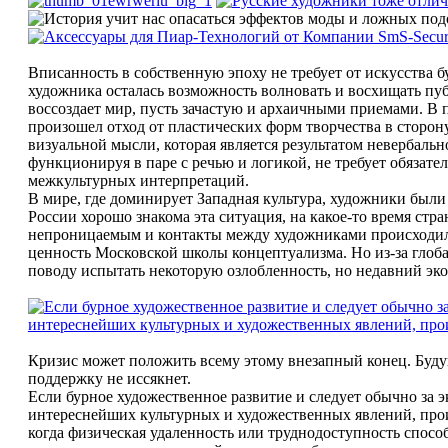
Вписанность в собственную эпоху не требует от искусства 
художника осталась возможность волновать и восхищать пу
воссоздает мир, пусть зачастую и архаичными приемами. В 
произошел отход от пластических форм творчества в сторон
визуальной мысли, которая является результатом невербаль
функционируя в паре с речью и логикой, не требует обязат
межкультурных интерпретаций.
В мире, где доминирует Западная культура, художники был
России хорошо знакома эта ситуация, на какое-то время стр
непроницаемым и контакты между художниками происходили 
ценность Московской школы концептуализма. Но из-за глоба
поводу испытать некоторую озлобленность, но недавний эко
Кризис может положить всему этому внезапный конец. Буду
поддержку не иссякнет.
Если бурное художественное развитие и следует обычно за 
интереснейших культурных и художественных явлений, прои
когда физическая удаленность или труднодоступность спосо