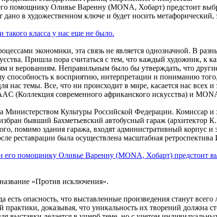
го помощнику Оливье Варенну (MONA, Хобарт) предстоит выбр
т дано в художественном ключе и будет носить метафорический,
процессами экономики, эта связь не является однозначной. В раз
сства. Пришла пора считаться с тем, что каждый художник, к ка
циям и верованиям. Неправильным было бы утверждать, что дру
 способность к восприятию, интерпретации и пониманию того,
я нас темы. Все, что ни происходит в мире, касается нас всех и
CAAC (Коллекция современного африканского искусства) и MONA 
а Министерством Культуры Российской Федерации. Комиссар и 
збран бывший Бахметьевский автобусный гараж (архитектор К. 
орого, помимо здания гаража, входят административный корпус и
 после реставрации была осуществлена масштабная ретроспектив
 название «Против исключения».
гда есть опасность, что выставленные произведения станут всего
й практики, доказывая, что уникальность их творений должна ст
для выставки делается в ущерб теме, но с учетом индивидуальн