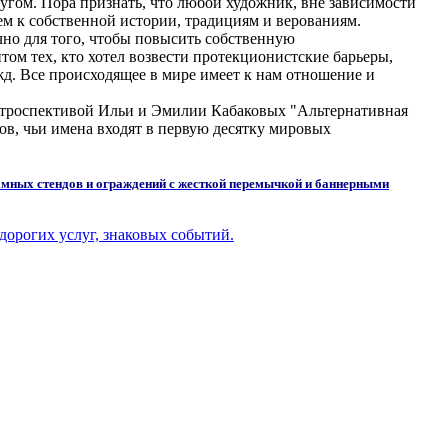
ругом. Пора признать, что любой художник, вне зависимости
ием к собственной истории, традициям и верованиям.
но для того, чтобы повысить собственную
ом тех, кто хотел возвести протекционистские барьеры,
жд. Все происходящее в мире имеет к нам отношение и
ретроспективой Ильи и Эмилии Кабаковых "Альтернативная
ов, чьи имена входят в первую десятку мировых
амных стендов и ограждений с жесткой перемычкой и баннерными