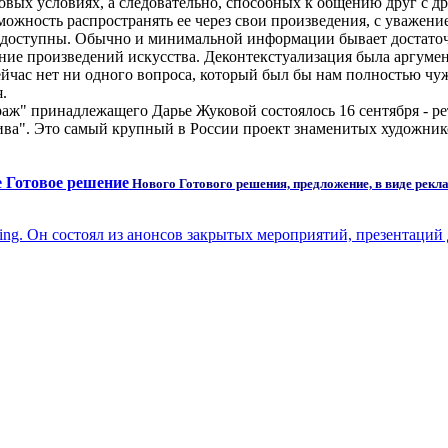
овых условиях, а следовательно, способных к общению друг с д
зможность распространять ее через свои произведения, с уважен
недоступны. Обычно и минимальной информации бывает достаточ
ие произведений искусства. Деконтекстуализация была аргумент
ейчас нет ни одного вопроса, который был бы нам полностью чу
.
раж" принадлежащего Дарье Жуковой состоялось 16 сентября - 
ива". Это самый крупный в России проект знаменитых художник
Нового Готового решения, предложение, в виде рекл