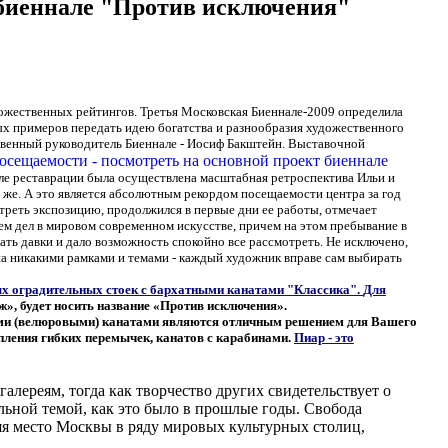
т биеннале "Против исключения"
ожественных рейтингов. Третья Московская Биеннале-2009 определила
ных примеров передать идею богатства и разнообразия художественного
твенный руководитель Биеннале - Иосиф Бакштейн.
Выставочной
сле реставрации была осуществлена масштабная ретроспектива Ильи и
о же. А это является абсолютным рекордом посещаемости центра за год
отреть экспозицию, продолжился в первые дни ее работы, отмечает
ем дел в мировом современном искусстве, причем на этом пребывание в
ать давки и дало возможность спокойно все рассмотреть. Не исключено,
на никакими рамками и темами - каждый художник вправе сам выбирать
ых оградительных стоек с бархатными канатами "Классика".
Для
ж», будет носить название «Против исключения».
и (велюровыми) канатами являются отличным решением для Вашего
епления гибких перемычек, канатов с карабинами.
Пиар - это
алереям, тогда как творчество других свидетельствует о
ьной темой, как это было в прошлые годы. Свобода
яя место Москвы в ряду мировых культурных столиц,